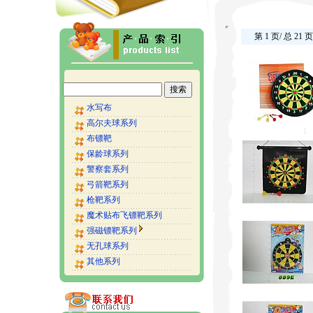
第 1 页/ 总 21 页
水写布
高尔夫球系列
布镖靶
保龄球系列
警察套系列
弓箭靶系列
枪靶系列
魔术贴布飞镖靶系列
强磁镖靶系列
无孔球系列
其他系列