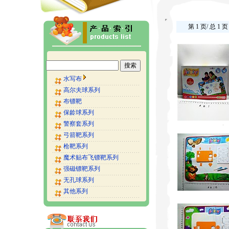
第 1 页/ 总 1 页
水写布
高尔夫球系列
布镖靶
保龄球系列
警察套系列
弓箭靶系列
枪靶系列
魔术贴布飞镖靶系列
强磁镖靶系列
无孔球系列
其他系列