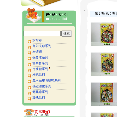
第 2 页/ 总 5 页 
水写布
高尔夫球系列
布镖靶
保龄球系列
警察套系列
弓箭靶系列
枪靶系列
魔术贴布飞镖靶系列
强磁镖靶系列
无孔球系列
其他系列